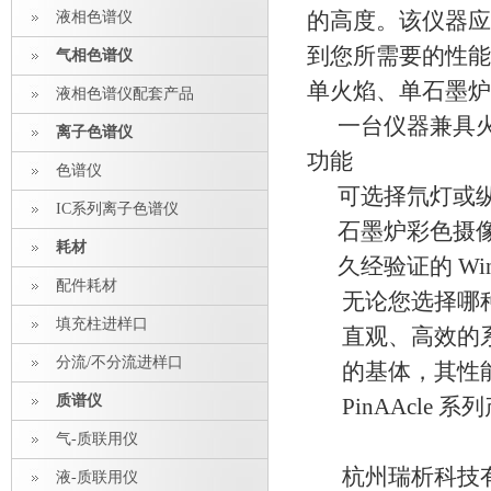
液相色谱仪
的高度。该仪器应
到您所需要的性能
气相色谱仪
单火焰、单石墨炉
液相色谱仪配套产品
一台仪器兼具
离子色谱仪
功能
色谱仪
可选择氘灯或
IC系列离子色谱仪
石墨炉彩色摄
耗材
久经验证的
Wi
配件耗材
无论您选择哪
填充柱进样口
直观、高效的
分流/不分流进样口
的基体，其性
质谱仪
PinAAcle 
气-质联用仪
杭州瑞析科技
液-质联用仪