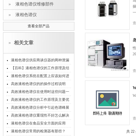
液相色谱仪维修部件
操
液相色谱仪
查看全部产品
岛
相关文章
性
2
液相色谱仪供应商谈仪器的两种泄漏
问题
【百科】液相色谱仪的工作原理及结
构系统
液相色谱仪系统在配置上应该如何进
行操作？
高效液相色谱仪的的操作过程说明
W
高效液相色谱仪在使用时这些问题一
W
定要注意！
高效液相色谱仪的工作原理及主要优
点
高效液相色谱仪分析中引起色谱峰展
宽的因素
高效液相色谱仪重现性不好怎么解决
?
液相色谱仪在食品安全方面的应用
液相色谱仪常用的检测器有那些？
共 2