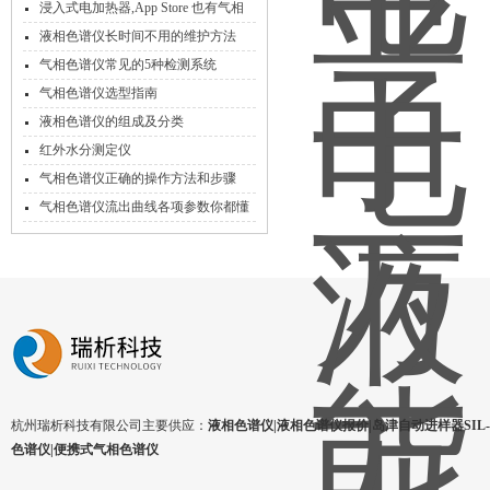
浸入式电加热器,App Store 也有气相
色谱软件了！
液相色谱仪长时间不用的维护方法
气相色谱仪常见的5种检测系统
气相色谱仪选型指南
液相色谱仪的组成及分类
红外水分测定仪
气相色谱仪正确的操作方法和步骤
气相色谱仪流出曲线各项参数你都懂
了吗？不懂来了解一下吧
杭州瑞析科技有限公司主要供应：
液相色谱仪|液相色谱仪报价|岛津自动进样器SIL-1
色谱仪|便携式气相色谱仪