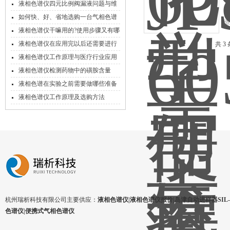
液相色谱仪四元比例阀漏液问题与维
修
如何快、好、省地选购一台气相色谱
仪?
液相色谱仪干嘛用的?使用步骤又有哪
些?
液相色谱仪在应用完以后还需要进行
共 3
保养吗？
液相色谱仪工作原理与医疗行业应用
液相色谱仪检测药物中的磺胺含量
液相色谱在实验之前需要做哪些准备
工作
液相色谱仪工作原理及选购方法
杭州瑞析科技有限公司主要供应：
液相色谱仪|液相色谱仪报价|岛津自动进样器SIL-1
色谱仪|便携式气相色谱仪