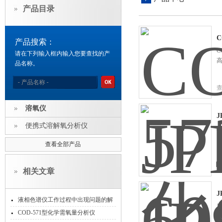
产品目录
产品搜索：
C
请在下列输入框内输入您要查找的产
品名称。
溶氧仪
J
便携式溶解氧分析仪
J
查看全部产品
相关文章
J
液相色谱仪工作过程中出现问题的解
J
决方法
COD-571型化学需氧量分析仪