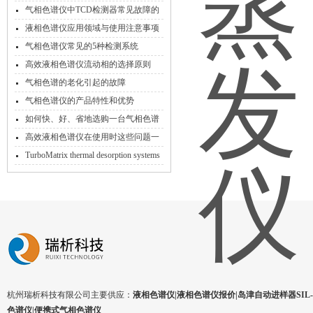
气相色谱仪中TCD检测器常见故障的
检修方法及原因分析
液相色谱仪应用领域与使用注意事项
解说
气相色谱仪常见的5种检测系统
高效液相色谱仪流动相的选择原则
气相色谱的老化引起的故障
气相色谱仪的产品特性和优势
如何快、好、省地选购一台气相色谱
仪?
高效液相色谱仪在使用时这些问题一
定要注意！
TurboMatrix thermal desorption systems
自动热脱附仪
杭州瑞析科技有限公司主要供应：
液相色谱仪|液相色谱仪报价|岛津自动进样器SIL-1
色谱仪|便携式气相色谱仪