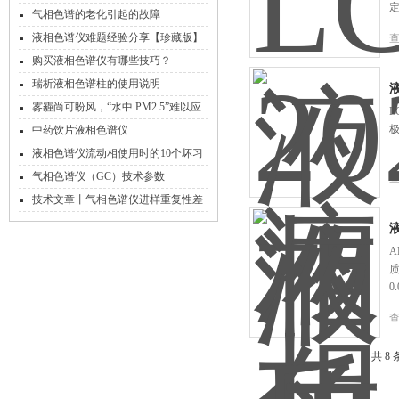
检测香烟中的物质？
气相色谱的老化引起的故障
液相色谱仪难题经验分享【珍藏版】
购买液相色谱仪有哪些技巧？
瑞析液相色谱柱的使用说明
雾霾尚可盼风，“水中 PM2.5”难以应
L
对
中药饮片液相色谱仪
液相色谱仪流动相使用时的10个坏习
惯，你中招了吗？
气相色谱仪（GC）技术参数
技术文章丨气相色谱仪进样重复性差
的真正原因
A
质
0
共 8