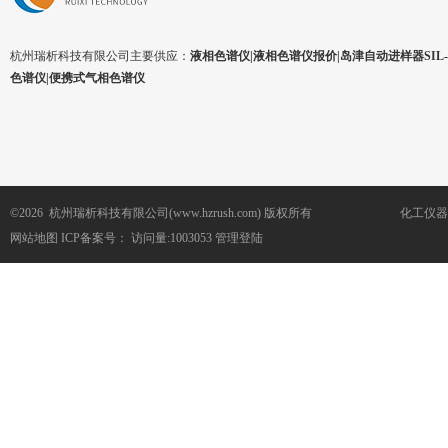
杭州瑞析科技有限公司主要供应：
液相色谱仪|液相色谱仪报价|岛津自动进样器SIL-1
色谱仪|便携式气相色谱仪
©2026 杭州瑞析科技有限公司(www.hzrush.com) 版权所有
化工仪器
网站地图
ICP备案号：
访问量:1003053
管理登陆