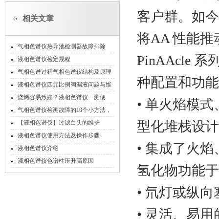
客户群。如今，
相关文章
将AA 性能
气相色谱仪热导池检测器故障排除
PinAAcl
液相色谱仪检定规程
气相色谱过程气相色谱仪结构及原理
种配置和功能
液相色谱仪四元比例阀漏液问题与维
修
烧烤容易致癌？液相色谱仪一测便
• 单火焰模
知！
气相色谱仪检测故障的10个小方法，
你值得拥有。
型化堆栈设计
【液相色谱仪】过滤白头的维护
液相色谱仪使用方法及操作步骤
• 集成了火焰
液相色谱仪介绍
液相色谱仪色谱柱压升高原因
氢化物功能于
• 氘灯或纵
• 灵活、易用的