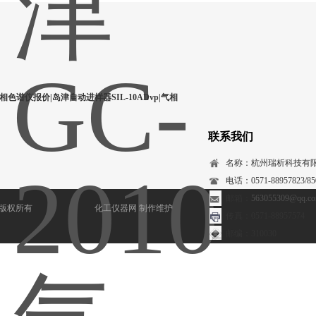
相色谱仪报价|岛津自动进样器SIL-10ADvp|气相
联系我们
名称：杭州瑞析科技有
电话：0571-88957823/850
邮箱：
563055309@qq.c
) 版权所有
化工仪器网
制作维护
传真：0571-88957574
邮编：310030