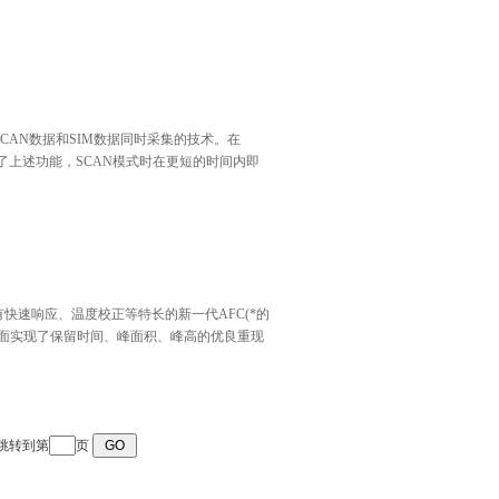
pe)，是实现SCAN数据和SIM数据同时采集的技术。在
技术改进了上述功能，SCAN模式时在更短的时间内即
有快速响应、温度校正等特长的新一代AFC(*的
全面实现了保留时间、峰面积、峰高的优良重现
跳转到第
页