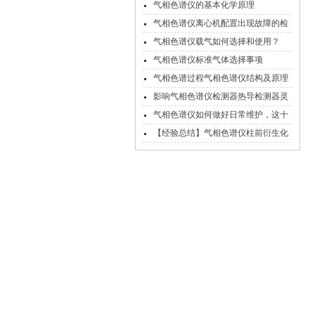
的处理方法
气相色谱仪的基本化学原理
气相色谱仪离心机配置出现故障的检
查措施
气相色谱仪载气如何选择和使用？
气相色谱仪标准气体选择事项
气相色谱过程气相色谱仪结构及原理
影响气相色谱仪检测器热导检测器灵
敏度的因素
气相色谱仪如何做好日常维护，这十
一个习惯很重要！
【经验总结】气相色谱仪柱前衍生化
的常见方法总汇