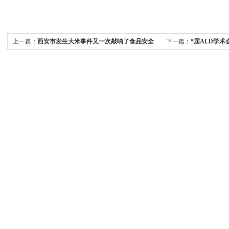
上一篇：
西安市发生大米事件又一次敲响了食品安全
下一篇：
*届ALD学
警钟