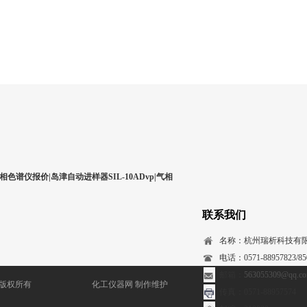
相色谱仪报价|岛津自动进样器SIL-10ADvp|气相
联系我们
名称：杭州瑞析科技有
电话：0571-88957823/850
邮箱：
563055309@qq.c
) 版权所有
化工仪器网
制作维护
传真：0571-88957574