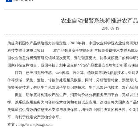
农业自动报警系统将推进农产
2010-09-19
为提高我国农产品供给能力的稳定性，2010年初，中国农业科学院农业信息研究
科技支撑计划重点项目——“农产品数量安全智能分析与预警关键技术支撑系统及示
国农业信息分析预警研究领域层次更高、资助强度更大、协作规模更广的科学研
国家科技支撑项目，我国科技计划中设立的*个农产品数量安全智能分析重点项
目前，已应用无线传感、web传感、云计算、物联网等现代信息技术，针对
件等领域，采集、监控、传输并处理相关数据。同时，分析预警对象、预警形式
预警关键技术，包括生产风险因子早期识别技术、生产风险评估技术、农产品消
据悉，明年底将构建农产品生产、消费与价格分析服务应用平台，完成以主要
撑、以系统应用服务为内容的技术攻关和项目试点应用。该项目将为国家农产品
失规避提供有效的信息技术支撑与系统保障，增强农业部门决策的科学性、针对
平，有利于稳定农产品物价水平。
本文：
http://www.jxsxgs.com