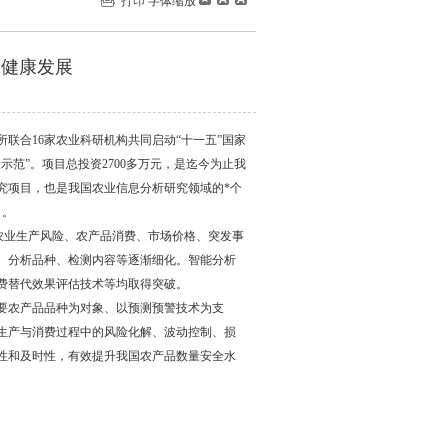
打印
字体缩放
品健康发展
所联合16家农业科研机构共同启动“十一五”国家
范”。项目总投资2700多万元，是迄今为止我
究项目，也是我国农业信息分析研究领域的*个
目。
农业生产风险、农产品消费、市场价格、突发事
、分析品种、检测内容等逐渐细化。智能分析
费替代效果评估技术等均取得突破。
农产品品种为对象、以预测预警技术为支
生产与消费过程中的风险化解、波动控制、损
性和及时性，有效提升我国农产品数量安全水