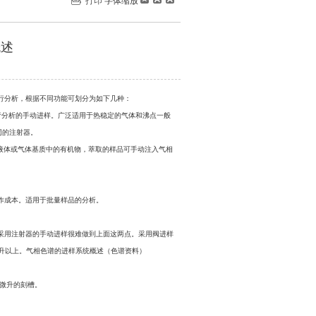
打印
字体缩放
概述
行分析，根据不同功能可划分为如下几种：
行分析的手动进样。广泛适用于热稳定的气体和沸点一般
同的注射器。
液体或气体基质中的有机物，萃取的样品可手动注入气相
作成本。适用于批量样品的分析。
采用注射器的手动进样很难做到上面这两点。采用阀进样
升以上。气相色谱的进样系统概述（色谱资料）
微升的刻槽。