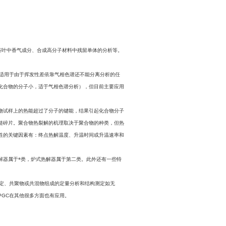
茶叶中香气成分、合成高分子材料中残留单体的分析等。
适用于由于挥发性差依靠气相色谱还不能分离分析的任
化合物的分子小，适于气相色谱分析），但目前主要应用
物试样上的热能超过了分子的键能，结果引起化合物分子
链碎片。聚合物热裂解的机理取决于聚合物的种类，但热
性的关键因素有：终点热解温度、升温时间或升温速率和
解器属于*类，炉式热解器属于第二类。此外还有一些特
定、共聚物或共混物组成的定量分析和结构测定如无
PGC
在其他很多方面也有应用。