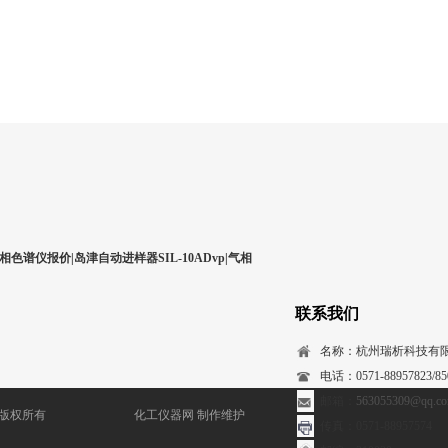
相色谱仪报价|岛津自动进样器SIL-10ADvp|气相
联系我们
名称：杭州瑞析科技有
电话：0571-88957823/850
邮箱：
563055309@qq.c
) 版权所有
化工仪器网
制作维护
传真：0571-88957574