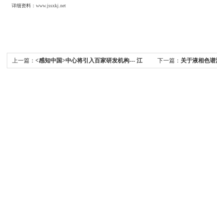
详细资料：
www.jssxkj.net
上一篇：
<感知中国>中心将引入百家研发机构--- 江
下一篇：
关于液相色谱
苏快讯