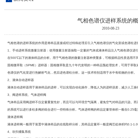
气相色谱仪进样系统的
2010-08-23
气相色谱的进样系统的作用是将样品直接或经过特殊处理后引入气相
色谱仪
的气化室或色谱柱进
1
、手动进样系统微量注射器：使用微量注射器抽取一定量的气体或液体样品注入气相
色谱仪
进
在
500
℃
以下的液体样品的分析。用于气相色谱的微量注射器种类繁多，可根据样品性质选用不
固相微萃取（
SPME
）进样器：固相微萃取是九十年代发明的一种样品预处理技术，可用于萃取
色谱仪
的气化室进行热解析气化，然后进色谱柱分析。这一技术特别适用于水中有机物的分析。
2
、液体自动进样器
液体自动进样器用于液体样品的进样，可以实现自动化操作，降低人为的进样误差，减少人工操
3
、阀进样系统、气体进样阀
气体样品采用阀进样不仅定量重复性好，而且可以与环境空气隔离，避免空气对样品的污染。而
的系统可以进行多柱多阀的组合进行一些特殊分析。气体进样阀的样品定量管体积一般在
0.25
毫
液体进样阀
液体进样阀一般用于装置中液体样品的在线取样分析，其样品定量环一般是阀芯处体积约
0.1-1.0
4
、吹扫捕集系统