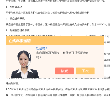
用于固体、半固体、液体样品基质中挥发性有机化合物的富集和直接进气相
色谱仪
进行分析。
5
、热解吸系统
用于气体样品中挥发性有机化合物的捕集，然后热解吸进气相
色谱仪
进行分析。
6
、顶空进样系统
顶空进样器主要用于固体、半固体、液体样品基质中挥发性有机化合物的分析，如水中
VOCs
、
7
、热裂解器进样系统
配备热裂解器的气相色谱称为热解气相色谱
（pyrolysis gas chromatography PGC）
，理论上可
何有机物（在无氧条件下热分解，其热解产物或碎片一般与母体化合物的结构有关，通常比母体
欢迎您！
于聚合物的分析。
来自局域网的朋友！有什么可以帮助您的
通常在气相
色谱仪
的载气（氦气或氮气）中，无氧条件下，将聚合物试样加热，由于施加到聚合
吗？
裂解。分子的碎裂包括以下过程：失去中性小分子，打开聚合物链产生单体单元或裂解成无规的
解产物的性质和相对产率还与热裂解器的设计和热裂解条件有关。影响特征热裂解碎片产率重现
进样量。
用于固体和高沸点液体的热解器分为两类：脉冲型和连续型。目前常用的居里点热解器和热丝热
殊的热解器。
PGC
应用于聚合物分析包括合成聚合物和生物聚合物。在合成聚合物领域的主要应用包括指纹鉴
规、序列和支化。在生物聚合物领域的应用包括研究细菌、真菌、碳水化合物和蛋白质等。此外