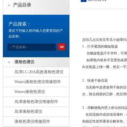
产品目录
产品搜索：
请在下列输入框内输入您要查找的产
品名称。
总结几点
实验室
常见小故障问
1．打开紧固的螺旋瓶盖
当螺旋瓶盖拧不开时，可用
如果瓶内装有不宜受热或易
液相色谱仪
向在瓶盖上绕一圈，然后一手
岛津LC-20A高效液相色谱仪
2．快速干燥仪器
Waters液相色谱仪维修部件
当实验中急需使用干燥的仪
Waters液相色谱仪
次，除去残留的乙醇，然后用
岛津液相色谱仪维修部件
3．溶解烧瓶内壁上析出的结
岛津液相色谱仪
在回流操作或浓缩溶液时，
液相色谱仪维修部件
热稳定性差而逐渐分解变色。