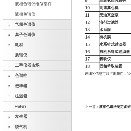
9
三聚氰胺分析包
液相色谱仪维修部件
10
高速离心机
液相色谱仪
11
无油真空泵
12
溶剂过滤器
气相色谱仪
13
水系膜
离子色谱仪
14
有机膜
15
水系针式过滤器
耗材
16
有机系针式过滤器
质谱仪
17
氮吹仪
二手仪器市场
18
固相萃取装置
详细的信息可以咨询我们，我
色谱柱
进样器
柱温箱
waters
上一篇：
液相色谱法测定多维
的含量
发生器
脱气机