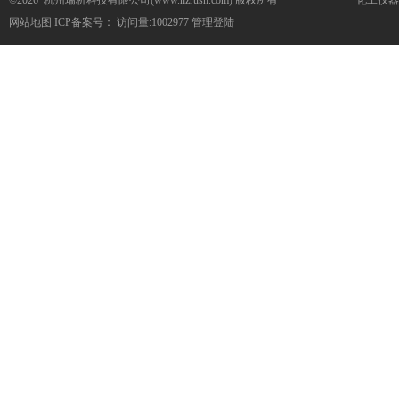
©2026 杭州瑞析科技有限公司(www.hzrush.com) 版权所有
化工仪器
网站地图
ICP备案号：
访问量:1002977
管理登陆