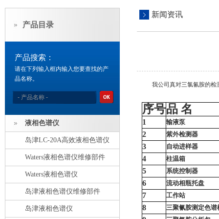
新闻资讯
产品目录
产品搜索：
请在下列输入框内输入您要查找的产
品名称。
我公司真对三氯氰胺的检测
序号
品 名
1
输液泵
液相色谱仪
2
紫外检测器
岛津LC-20A高效液相色谱仪
3
自动进样器
Waters液相色谱仪维修部件
4
柱温箱
5
系统控制器
Waters液相色谱仪
6
流动相瓶托盘
岛津液相色谱仪维修部件
7
工作站
8
三聚氰胺测定色谱
岛津液相色谱仪