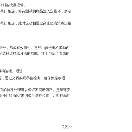
分别连接废液管。
4
号口相连，将待测试的样品注入定量环，多余
3
号口相连，此时流动相通过高压恒流泵将定量
结合，形成有效密封。再经由步进电机带动内
到选择进样或分
流的功能。转子与定子表面的
准确连接。通过
转，通过光耦实现零位检测，确保
流路畅通.
面的特殊处理可以
保证不间断流路。
定量环安
顺时针转动
60
°来切换至进样位置，此时样品即
关闭>>