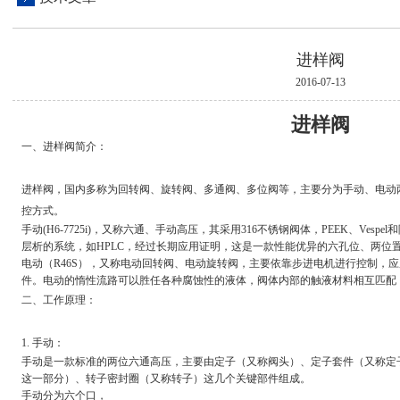
进样阀
2016-07-13
进样阀
一、进样阀简介：
进样阀，国内多称为回转阀、旋转阀、多通阀、多位阀等，主要分为手动、电动
控方式。
手动
(H6-7725i)
，又称六通、手动高压，其采用
316
不锈钢阀体，
PEEK
、
Vespel
和
层析的
系统，如
HPLC
，经过长期应用证明，这是一款性能优异的六孔位、两位
电动（
R46S
），又称电动回转阀、电动旋转阀，主要依靠步进电
机进行控制，应
件。电动的惰性流
路可以胜任各种腐蚀性的液体，阀体内部的触液材料相互匹配
二、工作原理：
1.
手动：
手动是一款标准的两位六通高压，
主要由定
子（又称阀头）
、
定子套件（又称定
这一部分）
、转子密
封圈（又称转子）这几个关键部件组成。
手动分为六个口，