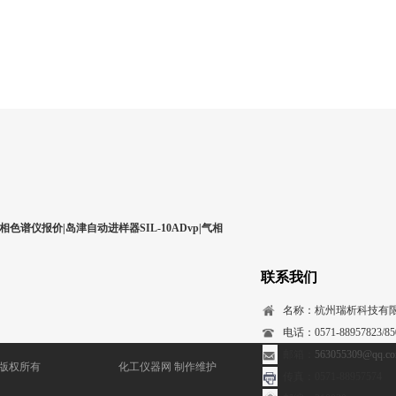
相色谱仪报价|岛津自动进样器SIL-10ADvp|气相
联系我们
名称：杭州瑞析科技有
电话：0571-88957823/850
邮箱：
563055309@qq.c
) 版权所有
化工仪器网
制作维护
传真：0571-88957574