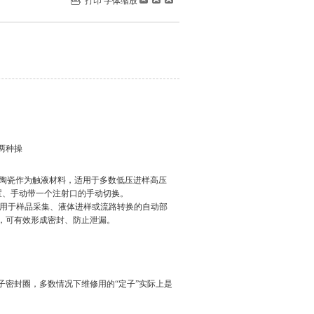
打印
字体缩放
两种操
陶瓷作为触液材料，适用于多数低压进样高压
置、手动带一
个注射口的手动切换。
用于样品采集、液体进样或流路转换的自动部
，可有效形成密封、防止
泄漏。
子密封圈，多数情况下维修用的“定子”实际上是