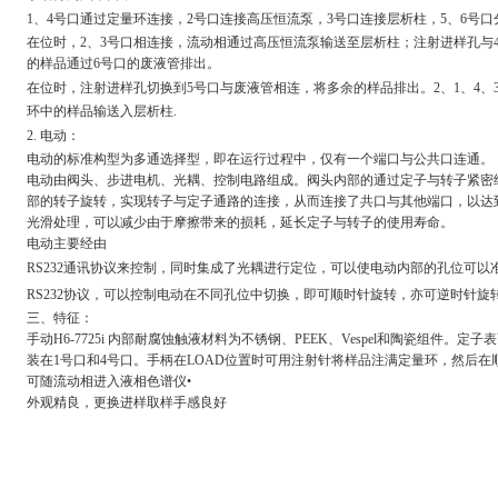
1
、
4
号口通过定量环连接，
2
号口连接高压恒流
泵，
3
号口连接层析柱，
5
、
6
号口
在
位时，
2
、
3
号口相连接，流动相通过高压恒流泵输送至层析柱；注射进样孔与
的样品通过
6
号口的废液管排出。
在
位时，注射进样孔切换到
5
号口与废液管相连，将多余的样品排出。
2
、
1
、
4
、
环中的样品输送入层析柱.
2.
电动：
电动的标准构型为多通选择型，
即在运行过程中，
仅有一个端口与
公共口连通。
电动由阀头、步进电机、光耦、控制电路组成。
阀头内部的通过定子与转子紧密
部的转子
旋转，实现转子与定子通路的连接，从而连接了共口与其他端口，以达
光滑处理，可以减少由于摩擦带来的损耗，延长定子与转
子的使用寿命。
电动主要经由
RS232
通讯协议来控制，
同时集成了光耦进行定位，
可以使电动内部的孔位可以
RS232
协议，可以控制电动
在不同孔位中切换，即可顺时针旋转，亦可逆时针旋
三、特征：
手动
H6-7725i
内部耐腐蚀触液材料为不锈钢、
PEEK
、
Vespel
和陶瓷组件。定子表
装在
1
号口和
4
号口。
手柄在
LOAD
位置时可用注射针将样
品注满定量环，然后在
可随流动相进入
液相色谱仪
•
外观精良，更换进样取样手感良好