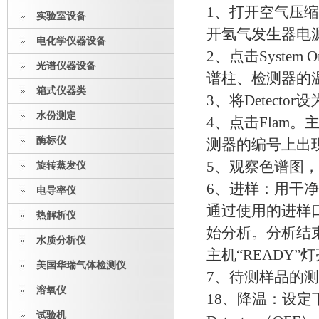
1
、打开空气压缩
实验室设备
开氢气发生器电
电化学仪器设备
2
、点击
System O
光谱仪器设备
谱柱、检测器的
箱式仪器类
3
、将
Detector
设
水份测定
4
、点击
Flam
。
酶标仪
测器的编号上出
5
、观察色谱图，
旋转蒸发仪
6
、进样：用干净
电导率仪
通过使用的进样
热解析仪
始分析。分析结
水质分析仪
主机
“READY”
灯
美国华瑞气体检测仪
7
、待测样品的测
溶氧仪
18
、降温：设定
试验机