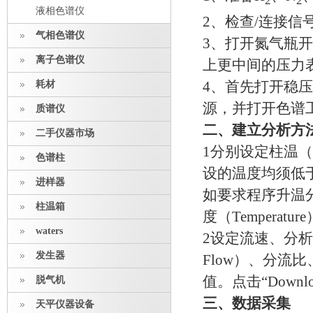
2
2
液相色谱仪
2
、检查
/
连接信
气相色谱仪
3
、打开氮气瓶开
离子色谱仪
上更中间的压力
耗材
4
、首先打开稳压
源，并打开色谱
质谱仪
二、建立分析方
二手仪器市场
1
分别设定柱温（
色谱柱
设的温度均须低
进样器
如要求程序升温
柱温箱
度（
Temperature
waters
2
设定流速、分析
发生器
Flow
）、分流比
值。点击
“Downl
脱气机
三、数据采集
天平仪器设备