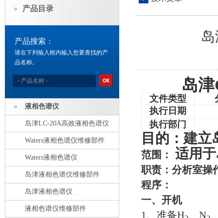
产品目录
岛
产品搜索：
请在下列输入框内输入您要查找的产
品名称。
岛津
文件类型
液相色谱仪
执行日期
执行部门
岛津LC-20A高效液相色谱仪
目的：建立岛
Waters液相色谱仪维修部件
适用于
范围：
Waters液相色谱仪
职责：分析室操
岛津液相色谱仪维修部件
程序：
岛津液相色谱仪
一、开机
液相色谱仪维修部件
1
、准备
H
、
N