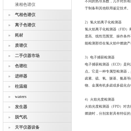
不同的热导系数，几乎对所有
液相色谱仪
于制备和其他联用鉴定技术。
气相色谱仪
2）氢火焰离子化检测器
离子色谱仪
氢火焰离子化检测器（FID
耗材
度高、线性范围宽、操作条件
能检测那些在氢火焰中燃烧产
质谱仪
二手仪器市场
3）电子捕获检测器
电子捕获检测器（ECD）是
色谱柱
点。它是一种专属型检测器，
进样器
卤素、硫、氧、羰基、氨基等
物、金属有机多卤或多硫化合
柱温箱
waters
4）火焰光度检测器
火焰光度检测器（FPD）对
发生器
燃烧时，分别发射具有特征的
脱气机
天平仪器设备