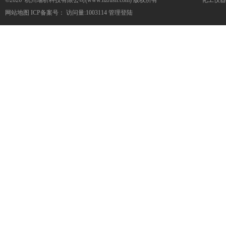
©2026 杭州瑞析科技有限公司(www.hzrush.com) 版权所有
化工仪器
网站地图
ICP备案号：
访问量:1003114
管理登陆