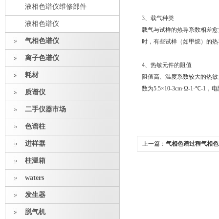
液相色谱仪维修部件
3、载气种类
液相色谱仪
载气与试样的热导系数相差愈
气相色谱仪
时，有些试样（如甲烷）的热
离子色谱仪
4、热敏元件的阻值
耗材
阻值高、温度系数较大的热敏
数为5.5×10-3cm·Ω-1·℃
质谱仪
二手仪器市场
色谱柱
进样器
上一篇：
气相色谱过程气相色
柱温箱
waters
发生器
脱气机