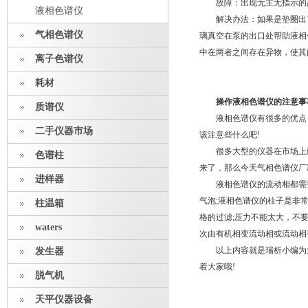
故障：出现无主无指示的故
液相色谱仪
解决办法：如果是垫圈出了
气相色谱仪
璃真空在泵的出口处帮助液相
中在两者之间存在异物，使其
离子色谱仪
耗材
操作液相色谱仪的注意事
质谱仪
液相色谱仪有很多的优点，
二手仪器市场
该注意些什么吧!
很多大型的仪器在市场上已
色谱柱
来了，那么今天气相色谱仪厂
进样器
液相色谱仪的流动相都需要
气泡;液相色谱仪的柱子是非
柱温箱
格的过滤;压力不能太大，不要
waters
次由有机相变流动相或流动相
以上内容就是瑞析小编为大
发生器
着大家哦!
脱气机
天平仪器设备