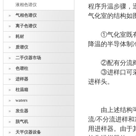
液相色谱仪
程序升温步骤，
气化室的结构如
气相色谱仪
离子色谱仪
①气化室既有实
耗材
降温的半导体制冷
质谱仪
二手仪器市场
②配有分流阀，
色谱柱
③进样口可采用
进样器
进样头。
柱温箱
waters
由上述结构可看
发生器
流/不分流进样
脱气机
用进样器。由于
天平仪器设备