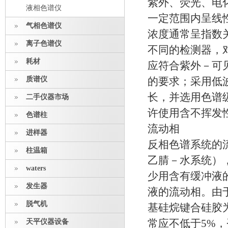
紫外、荧光、电
液相色谱仪
一定范围内呈线
气相色谱仪
浓度通常呈指数
离子色谱仪
不同的检测器，
耗材
应符合紫外－可见
质谱仪
的要求；采用低
长，并选用色谱
二手仪器市场
许使用含不挥发
色谱柱
流动相
进样器
反相色谱系统的
柱温箱
乙腈－水系统）
waters
少用含有缓冲液
发生器
液的流动相。由
脱气机
基硅烷键合硅胶
天平仪器设备
常应不低于5%