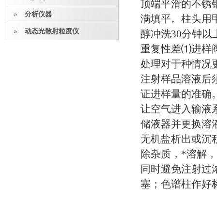
顶端平滑的不锈
分析仪器
满填平。柱头用
动态光散射粒度仪
醇冲洗30分钟以
重复性差⑴进样
处理对于种情况
注射样品溶液后须
证进样量的准确
让空气进入输液
储液器并更换溶
无机盐析出或沉
除杂质，*溶解
同时避免注射过
塞；色谱柱作好