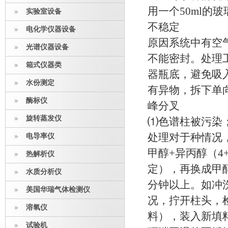
用一个50ml的
实验室设备
不稳定
电化学仪器设备
原因系统中有空
光谱仪器设备
不能密封。处理
箱式仪器类
器瓶底，避免吸
水份测定
有异物，拆下单
酶标仪
峰分叉
旋转蒸发仪
⑴色谱柱被污染
处理对于种情况
电导率仪
甲醇+异丙醇（
热解析仪
定），再换成甲
水质分析仪
分钟以上。如冲
美国华瑞气体检测仪
况，拧开柱头，
溶氧仪
料），装入新填
试验机