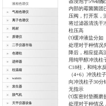
器浸泡于5%硝
液相色谱仪
内部的霉菌菌团
气相色谱仪
压阀，打开泵，流速
离子色谱仪
将过滤器清洗干
耗材
柱压高
质谱仪
⑴缓冲液盐分如
处理对于种情况先
二手仪器市场
降后，相应提高
色谱柱
用纯甲醇冲洗柱
进样器
C18柱，和纯
柱温箱
（4+6）冲洗
waters
向冲洗柱子30分
发生器
无指示
脱气机
⑴泵密封垫圈磨
天平仪器设备
处理对于种情况