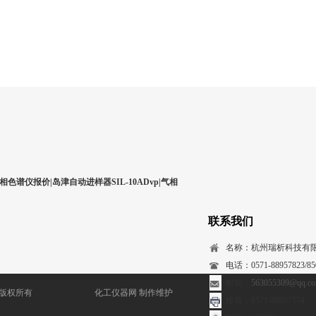
相色谱仪报价|岛津自动进样器SIL-10ADvp|气相
联系我们
名称：杭州瑞析科技有
电话：0571-88957823/850
邮箱：
563055309@qq.c
) 版权所有
化工仪器网
制作维护
传真：0571-88957574