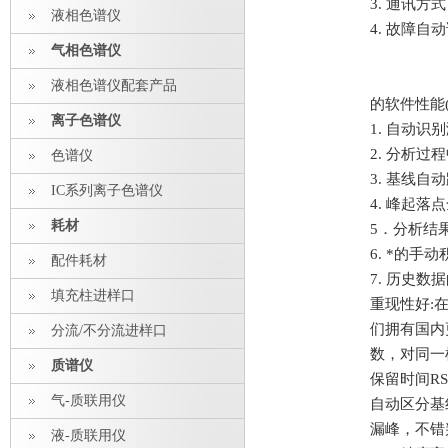
3. 通讯方式
液相色谱仪
4. 故障自
气相色谱仪
液相色谱仪配套产品
的软件性能(符
离子色谱仪
1. 自动
2. 分析
色谱仪
3. 基线自
IC系列离子色谱仪
4. 峰起
耗材
5．分析结
6. *的
配件耗材
7. 历史
填充柱进样口
重现性好:
们拥有国内
分流/不分流进样口
数，对同一
质谱仪
保留时间RS
气-质联用仪
自动区分基
漏峰，不错
液-质联用仪