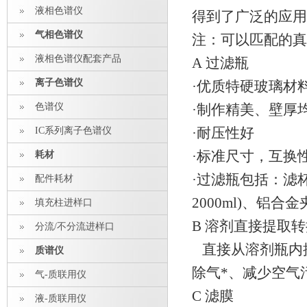
液相色谱仪
得到了广泛的
气相色谱仪
注：可以匹配的真
液相色谱仪配套产品
A 过滤瓶
离子色谱仪
·优质特硬玻璃材
色谱仪
·制作精美、壁厚
IC系列离子色谱仪
·耐压性好
·标准尺寸，互换
耗材
·过滤瓶包括：滤杯(
配件耗材
2000ml)、铝合
填充柱进样口
B 溶剂直接提取
分流/不分流进样口
直接从溶剂瓶内
质谱仪
除气*、减少空气
气-质联用仪
C 滤膜
液-质联用仪