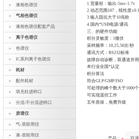
1.宽量程：输出-5mv-1.7v
液相色谱仪
2.动态范围107，线性度±0.
气相色谱仪
3.输入阻抗大于10兆欧
4.国内*USB电源/通讯
液相色谱仪配套产品
三、
的硬件功能
离子色谱仪
积分灵敏度：1微伏
采样频率：10,25,50次/秒
色谱仪
通讯方式：RS232标准
IC系列离子色谱仪
故障自动诊断，双通道并用
本行业全国*认定
耗材
积分算法
配件耗材
符合GLP/GMP/ISO
可处理的峰个数大于1000个
填充柱进样口
可实现遥控工作
五年质保，免费升级
分流/不分流进样口
质谱仪
气-质联用仪
液-质联用仪
产品：