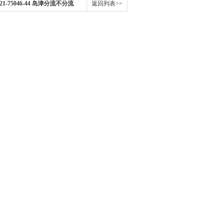
44221-75046-44 岛津分流不分流
返回列表>>