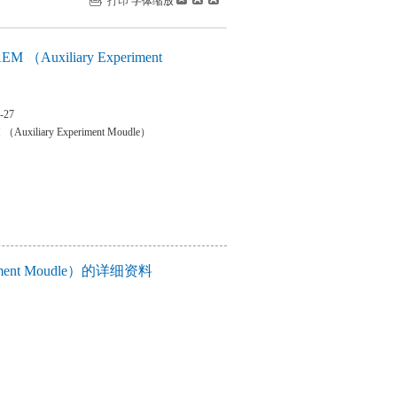
打印
字体缩放
M （Auxiliary Experiment
-27
Auxiliary Experiment Moudle）
riment Moudle）的详细资料