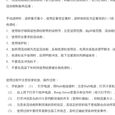
流动相制备样品液；
手动进样时，进样量尽量小，使用定量管定量时，进样体积应为定量管的3～5倍
色谱柱：
1、 使用前仔细阅读色谱柱附带的说明书，注意适用范围，如pH值范围、流动
2、 使用符合要求的流动相；
3、 使用保护柱；
4、 如所用流动相为含盐流动相，反相色谱柱使用后，先用水或低浓度甲醇水（
5、 色谱柱在不使用时，应用甲醇冲洗，取下后紧密封闭两端保存；
6、 不要高压冲洗柱子；
7、 不要在高温下长时间使用硅胶键合相色谱柱；
使用过程中注意轻拿轻放。操作过程：
1、 开机操作：（1）、打开电源，用Harb相连接时，注意Harb电源，打开计算机，打
（2）、自上而下打开个组件电源，Bootp Server里显示有信号时（有六行字符），
（3）、打开冲洗泵头的10％异丙醇溶液的开关（需用针捅抽），控制流量大小
（4）、注意各流动相所剩溶液的容积设定，若设定的容积低于更低限会自动停
（5）、使用过程中要经常观察仪器工作状态，及时正确处理各种突发事件。