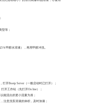
；
相类型等；
如5％甲醇水溶液），再用甲醇冲洗。
开Bootp Server（一般启动时已打开）；
打开工作站（先打开On line）；
，以能流出的更小流量为准；
泵，注意洗泵溶液的体积，及时加液；