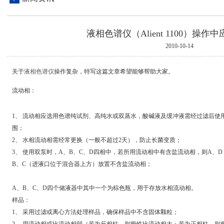
液相色谱仪（Alient 1100）操
2010-10-14
关于
液相色谱仪
操作复杂，特写这篇文章希望能够帮助大家。
流动相：
1、 流动相应选用色谱纯试剂、高纯水或双蒸水，酸碱液及缓冲液需经过滤后使
围；
2、 水相流动相需经常更换（一般不超过2天），防止长菌变质；
3、 使用双泵时，A、B、C、D四相中，若所用流动相中有含盐流动相，则A、
B、C（进液口位于混合器上方）放置不含盐流动相；
A、B、C、D四个储液器中其中一个为棕色瓶，用于存放水相流动相。
样品：
1、 采用过滤或离心方法处理样品，确保样品中不含固体颗粒；
2、 用流动相或比流动相弱（若为反相柱，则极性比流动相大；若为正相柱，则