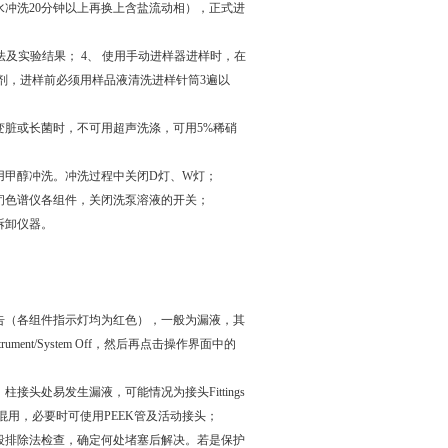
水冲洗20分钟以上再换上含盐流动相），正式进
法及实验结果； 4、 使用手动进样器进样时，在
剂，进样前必须用样品液清洗进样针筒3遍以
变脏或长菌时，不可用超声洗涤，可用5%稀硝
再用甲醇冲洗。冲洗过程中关闭D灯、W灯；
闭色谱仪各组件，关闭洗泵溶液的开关；
拆卸仪器。
告（各组件指示灯均为红色），一般为漏液，其
ent/System Off，然后再点击操作界面中的
头处易发生漏液，可能情况为接头Fittings
用，必要时可使用PEEK管及活动接头；
段排除法检查，确定何处堵塞后解决。若是保护