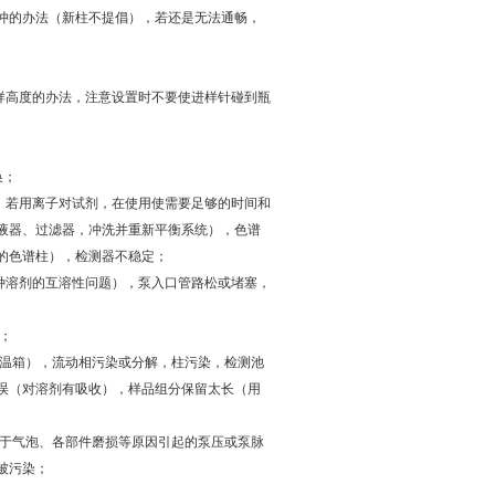
冲的办法（新柱不提倡），若还是无法通畅，
样高度的办法，注意设置时不要使进样针碰到瓶
换；
，若用离子对试剂，在使用使需要足够的时间和
液器、过滤器，冲洗并重新平衡系统），色谱
的色谱柱），检测器不稳定；
种溶剂的互溶性问题），泵入口管路松或堵塞，
当；
柱温箱），流动相污染或分解，柱污染，检测池
误（对溶剂有吸收），样品组分保留太长（用
由于气泡、各部件磨损等原因引起的泵压或泵脉
被污染；