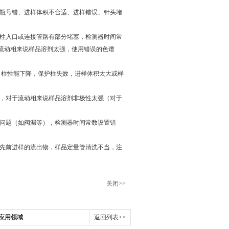
（瓶号错、进样体积不合适、进样错误、针头堵
、柱入口或连接管路有部分堵塞，检测器时间常
流动相来说样品溶剂太强，使用错误的色谱
染，柱性能下降，保护柱失效，进样体积太大或样
坏，对于流动相来说样品溶剂非极性太强（对于
器问题（如阀漏等），检测器时间常数设置错
，先前进样的流出物，样品定量管清洗不当，注
关闭>>
应用领域
返回列表>>