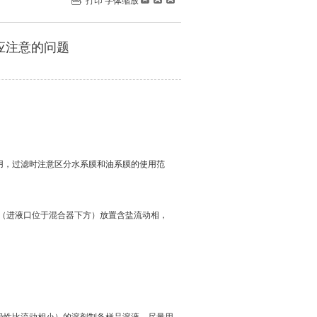
打印
字体缩放
作中应注意的问题
用，过滤时注意区分水系膜和油系膜的使用范
D（进液口位于混合器下方）放置含盐流动相，
极性比流动相小）的溶剂制备样品溶液，尽量用