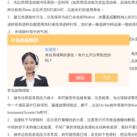
2、 先以所用流动相冲洗系统一定时间（如所用流动相为含盐流动相，必须先用
样分析前30min 左右开启D灯或W灯，以延长灯的使用寿命；
3、 建立色谱操作方法，注意保存为自己命名的Method，勿覆盖或删除他人的方
进样前和进样后都需用洗针液洗净进样针筒，洗针液一般选择与样品液一致的溶
上，并排除针筒中的气泡；
5、 溶剂瓶中的沙芯过滤头容易破碎，在更换流动相时注意保护，当发现过滤头
酸溶液浸泡后再洗涤；
欢迎您！
6、 实验结束后，一般先用水或低浓度甲醇水溶液冲洗整个管路30分钟以上，
来自局域网的朋友！有什么可以帮助您的
吗？
7、 关机时，先关闭泵、检测器等，再关闭工作站，然后关机，更后自下而上关
8、 使用者须认真履行仪器使用登记制度，出现问题及时向老师报告，不要擅自
未经操作培训，不得擅自使用仪器。
常见故障排除：
1、 操作过程若发现压力很小，则可能管件连接有漏，注意检查。当出现错误警
中一个感应器中已有溶剂，漏液故障排除后，擦干，点击On line操作界面中的Instrum
Instrument/System On即可。
2、 连接柱子与管线时，应注意拧紧螺丝的力度，过度用力可导致连接螺丝断裂。柱接
中间的管子未和接口处贴紧。不同厂家的管线及色谱柱头结构有差异，更好不要混
3、 操作过程若发现压力非常高，则可能管路已堵，应先卸下色谱柱，然后用分