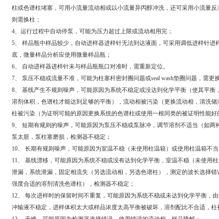
柱或色谱柱堵塞，可用小流量流动相或以小流量异丙醇冲洗，还可采用小流量反
则需换柱；
4、运行过程中自动停泵，可能为压力超过上限或流动相用完；
5、 样品瓶中样品较少，自动进样器进样针无法到达液面，可采用调低进样针进
底，微量样品分析应使用微量样品瓶；
6、 自动进样器进样针未与样品瓶瓶口对准时，需重新定位。
7、 泵压不稳或流量不准，可能为柱塞杆密封圈问题或seal wash垫圈问题，需更
8、 基线产生不规则噪声，可能原因为系统不稳定或没达到化学平衡（使其平衡
溶剂体积，色谱柱才能达到足够的平衡），流动相被污染（更换流动相，清洗储
柱被污染（为证明可能的原因更换系统的色谱柱或使用一根同类的被证明性能好
9、 短期有规则的噪声，可能原因为泵压不稳或泵脉冲，调节溶剂不适当（如两
泵太脏，泵柱塞磨损，检测器不稳定；
10、 长期有规则噪声，可能原因为室温不稳（未使用柱温箱）或使用柱温箱不
11、 基线漂移，可能原因为系统不稳或没有达到化学平衡，室温不稳（未使用
泄漏，系统泄漏，固定相流失（另选流动相，另选色谱柱），测定的波长选择错
强度合适的溶剂清洗色谱柱），检测器不稳定；
12、 每次进样时的保留时间不重复，可能原因为系统不稳或未达到化学平衡，
冲输液不稳定，进样体积太大或样品浓度太高平衡被破坏，溶剂配比不合适，柱
13、 无峰，可能原因为检测器选择错误，使用错误的流动相，样品降解；