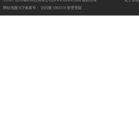
©2026 杭州瑞析科技有限公司(www.hzrush.com) 版权所有
化工仪器
网站地图
ICP备案号：
访问量:1003114
管理登陆