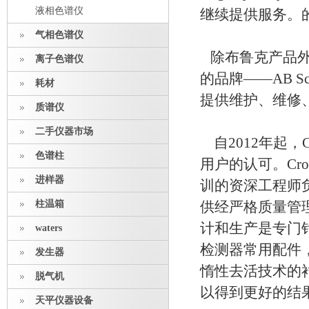
液相色谱仪
继续提供服务。
气相色谱仪
除布鲁克产品外，
离子色谱仪
的品牌——AB S
耗材
提供维护、维修
质谱仪
二手仪器市场
自2012年起，
色谱柱
用户的认可。Cr
进样器
训的资深工程师
柱温箱
供经严格质量管理
计和生产是专门
waters
检测器常用配件
发生器
惰性去活技术的
脱气机
以得到更好的结
天平仪器设备