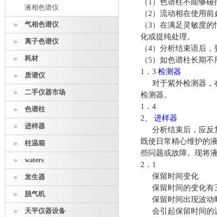
（1）色谱柱不能够碰
液相色谱仪
（2）流动相在使用前
气相色谱仪
（3）在满足灵敏度的
化或提纯处理。
离子色谱仪
（4）分析结束语后
耗材
（5）如色谱柱长期
1．3
检测器
质谱仪
对于紫外检测器，在
二手仪器市场
检测器。
1．4
色谱柱
2、
进样器
进样器
分析结束后，应反复
既使日常精心维护的
柱温箱
些问题或故障。现将
waters
2．1
保留时间变化
发生器
保留时间的变化有三
脱气机
保留时间出现波动时
会引起保留时间的波
天平仪器设备