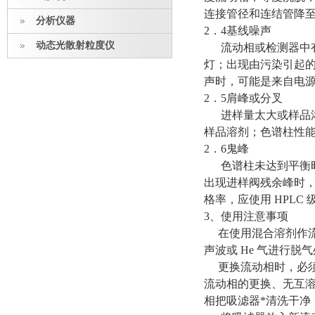
连接管径和连结管降至
分析仪器
2．4基线噪声
动态光散射粒度仪
流动相或检测器中有
灯；出现由污染引起的
声时，可能是来自电
2．5肩峰或分叉
进样量太大或样品浓
样品溶剂；色谱柱性
2．6鬼峰
色谱柱未达到平衡时
出现进样阀残余峰时
格率，应使用 HPLC 
3、使用注意事项
在使用混合溶剂作流动
声波或 He 气进行
更换流动相时，必须
流动相的更换、无互
相把吸滤器*清洗干净