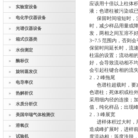
应该用十倍以上柱体积
实验室设备
液；色谱柱被污染或
电化学仪器设备
保留时间缩短时，流
时，减少样品用量或
光谱仪器设备
发，两相之间互溶不好
箱式仪器类
3~7.5 范围内，否
保留时间延长时，流
水份测定
柱温的设置；流动相
酶标仪
好，会导致流动相不均匀
会引起柱键合相的流
旋转蒸发仪
2．2 峰拖尾
电导率仪
色谱柱超载时，要减
色谱柱；死体积或柱
热解析仪
采用细内径的连接；加
水质分析仪
值，纯化样品；出现
2．3 峰展宽
美国华瑞气体检测仪
进样体积过大时，用
溶氧仪
造成峰扩展时，进样
试验机
度流动相；等度洗脱，