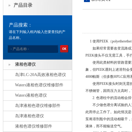
产品目录
产品搜索：
请在下列输入框内输入您要查找的产
品名称。
1
使用
PEEK
（
polyetherethe
如果经常需要改变流路或更
PEEK
接头不仅无需工具，手
使用此类材料的管路需要
液相色谱仪
象，但
PEEK
遇到上述溶剂会
岛津LC-20A高效液相色谱仪
4000
帕斯（但多数
HPLC
应用
使用
PEEK
接头时则无需
Waters液相色谱仪维修部件
不锈钢管，因而压力太高时，
Waters液相色谱仪
2.
色谱柱中的流动相会排
不少做色谱分离试验的人遇
岛津液相色谱仪维修部件
此而停止工作了。如此情况是
岛津液相色谱仪
泵将溶剂瓶中的流动相吸干，
液相色谱仪维修部件
液体，而不能输送空气。