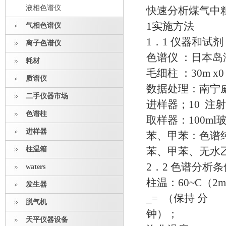
液相色谱仪
快速分析煤气中
1实施方法
气相色谱仪
1．1 仪器和试剂
离子色谱仪
色谱仪 ：日本岛津
耗材
毛细柱 ：30m x0
质谱仪
数据处理：南宁
二手仪器市场
进样器；10 注
色谱柱
取样器：100m
进样器
苯、甲苯：色谱
柱温箱
苯、甲苯、无水
2．2 色谱分析条
waters
柱温：60~C（2mi
发生器
_= （保持 分
脱气机
钟）；
天平仪器设备