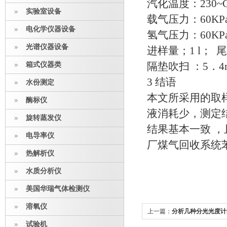
汽化温度：230~
实验室设备
载气压力：60KP
电化学仪器设备
氢气压力：60KP
光谱仪器设备
进样量；1 l； 尾
箱式仪器类
隔垫吹扫 ：5．4m
3 结语
水份测定
本文所采用的取
酶标仪
液消耗少，测定
旋转蒸发仪
结果基本一致 
电导率仪
厂煤气回收系统
热解析仪
水质分析仪
美国华瑞气体检测仪
溶氧仪
上一篇：
分析几种分光光度计
试验机