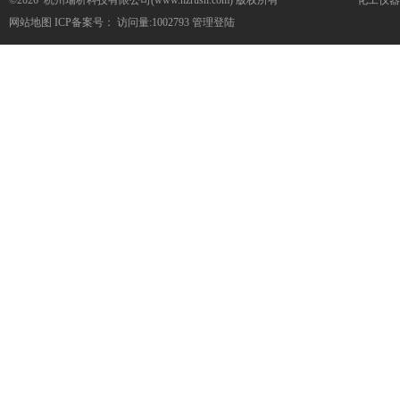
©2026 杭州瑞析科技有限公司(www.hzrush.com) 版权所有
化工仪器
网站地图
ICP备案号：
访问量:1002793
管理登陆