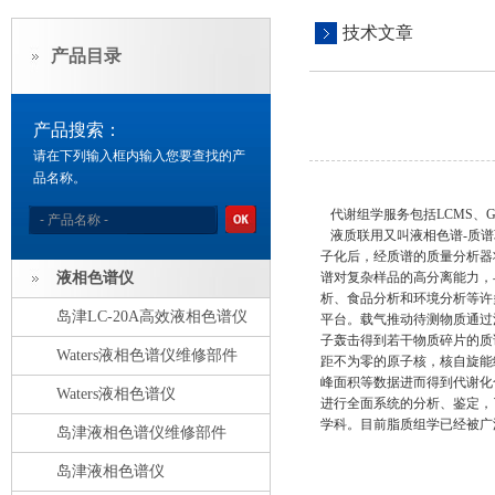
技术文章
产品目录
产品搜索：
请在下列输入框内输入您要查找的产
品名称。
代谢组学服务包括LCMS、G
液质联用又叫液相色谱-质谱
子化后，经质谱的质量分析器
液相色谱仪
谱对复杂样品的高分离能力，
析、食品分析和环境分析等许
岛津LC-20A高效液相色谱仪
平台。载气推动待测物质通过
子轰击得到若干物质碎片的质
Waters液相色谱仪维修部件
距不为零的原子核，核自旋能
峰面积等数据进而得到代谢化
Waters液相色谱仪
进行全面系统的分析、鉴定，
学科。目前脂质组学已经被广
岛津液相色谱仪维修部件
岛津液相色谱仪