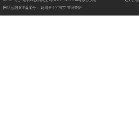
©2026 杭州瑞析科技有限公司(www.hzrush.com) 版权所有
化工仪器
网站地图
ICP备案号：
访问量:1002977
管理登陆