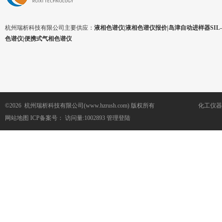
杭州瑞析科技有限公司主要供应：
液相色谱仪|液相色谱仪报价|岛津自动进样器SIL-1
色谱仪|便携式气相色谱仪
©2026 杭州瑞析科技有限公司(www.hzrush.com) 版权所有
化工仪器
网站地图
ICP备案号：
访问量:1002893
管理登陆