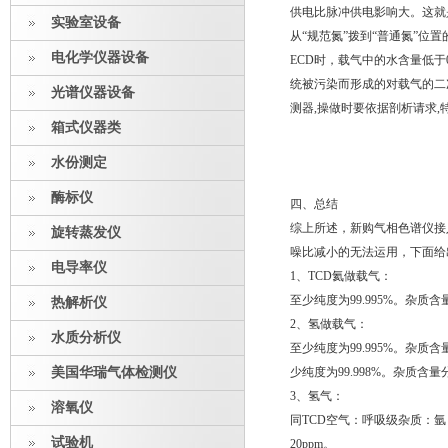
供电比脉冲供电影响大。这就
实验室设备
从“规范氮”拨到“普通氮”
电化学仪器设备
ECD时，载气中的水含量低于0
统被污染而形成的对载气的二次
光谱仪器设备
测器,操做时要依据剖析请求
箱式仪器类
水份测定
酶标仪
四、总结
综上所述，新购气相色谱仪接
旋转蒸发仪
噪比减小的无法运用，下面给
电导率仪
1、TCD氦做载气：
至少纯度为99.995%。杂质含量
热解析仪
2、氢做载气：
水质分析仪
至少纯度为99.995%。杂质含
美国华瑞气体检测仪
少纯度为99.998%。杂质含量
3、氢气：
溶氧仪
同TCD空气：呼吸级杂质：氩，
试验机
20ppm。