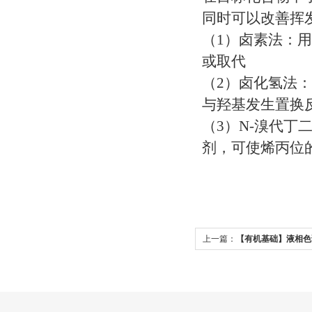
同时可以改善挥
（1）卤素法：
或取代
（2）卤化氢法：
与羟基发生置换
（3）N-溴代丁
剂，可使烯丙位
上一篇：
【有机基础】液相色
4大秘诀