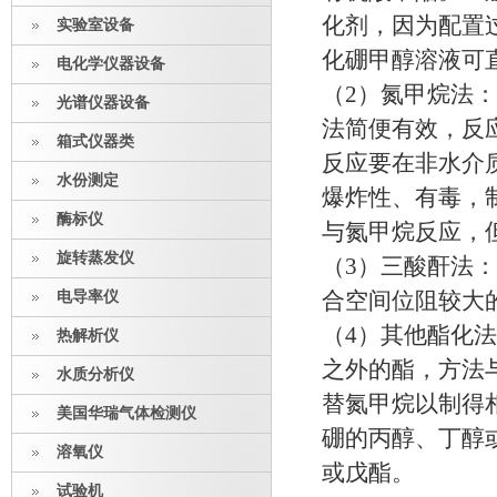
化剂，因为配置
实验室设备
化硼甲醇溶液可
电化学仪器设备
（2）氮甲烷法
光谱仪器设备
法简便有效，反
箱式仪器类
反应要在非水介
水份测定
爆炸性、有毒，
酶标仪
与氮甲烷反应，
旋转蒸发仪
（3）三酸酐法
电导率仪
合空间位阻较大
（4）其他酯化
热解析仪
之外的酯，方法
水质分析仪
替氮甲烷以制得
美国华瑞气体检测仪
硼的丙醇、丁醇
溶氧仪
或戊酯。
试验机