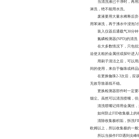
当清洗液已干净时，再用蒸馏
淋洗，绝不能用水洗。
废液要用大量水稀释后弃去。
用苯淋洗，再于沸水中浸泡5
装入仪器后通载气30分钟
氮磷检测器(NPD)的清洗
在大多数情况下，只包括清
迫使太粗的金属丝或探针进入
用刷子清洁之后，可以用超
间的使用，来自于铷珠或样品
在更换铷珠2-3次后，应该
无效导致基线不稳。
更换检测器部件时一定要将检
烟尘。虽然可以清洗喷嘴，但
清洗喷嘴记得用金属丝，并
如何防止FID收集极上的
清除收集极积垢，拆洗FID
欧姆以上，所以收集极的一般
所以当操作FID遇到尖峰噪