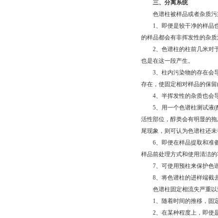
三、分离系统
色谱柱被样品或者杂质污
1、即便是较干净的样品也
的样品都会有非挥发性的杂质
2、色谱柱的柱前几米对于
也是在这一段产生。
3、柱内污染物的存在会导
存在，使固定相对样品的保留
4、半挥发性的杂质也会导
5、用一个色谱柱测试液(醇
活性部位，醇类会有明显的拖
尾现象，则可认为色谱柱还未
6、即便在样品提取和准备
样品前处理方式和使用清洁的
7、可使用预柱来保护色谱柱
8、将色谱柱的进样端截去0
色谱柱固定相流失严重以致
1、随着时间的推移，固定
2、在某种程度上，即使是