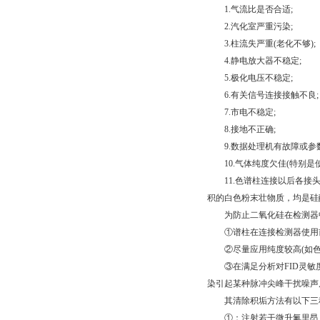
1.气流比是否合适;
2.汽化室严重污染;
3.柱流失严重(老化不够);
4.静电放大器不稳定;
5.极化电压不稳定;
6.有关信号连接接触不良;
7.市电不稳定;
8.接地不正确;
9.数据处理机有故障或参数
10.气体纯度欠佳(特别是使
11.色谱柱连接以后各接头
积的白色粉末壮物质，均是硅
为防止二氧化硅在检测器中
①谱柱在连接检测器使用
②尽量应用纯度较高(如色谱级纯
③在满足分析对FID灵敏度
染引起某种脉冲尖峰干扰噪声
其清除积垢方法有以下三
①：注射若干微升氟里昂，