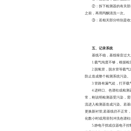
②：拆下检测器的有关部分
之前，再用丙酮清洗一次。
③：若相关部分特别是收集
五、记录系统
基线不稳，基线噪音过大原
1.载气纯度不够，根据检
2.脱氧管，脱水管等载气
防止造成整个检测系统污染。
3.管路有漏气处，打开载
4.进样口、色谱柱或检测
常，刚说明检测器受污染，需
流进入检测器造成污染。若基
更换新衬管;若基线仍不正常
化数小时或用溶剂冲洗色谱柱
5.静电干扰或仪器电子控