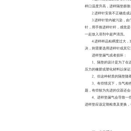
样口温度升高，进样隔垫膨胀
2.进样针安装不正确造成
3.进样针管内被污染，由
针，用手推进样针杆，感觉是
一起放入溶剂中超声清洗。
4.进样样品粘稠度过大，
决，则需要选用进样针或其它
进样垫漏气或者损坏：
1、隔垫的设计是为了在进
压力的橡胶或塑化材料以保证
2、但这种材质的隔垫随着
3、有些情况下，当气相色
题，有些较为先进的仪器还会
4、进样垫漏气会导致一些列
进样垫应该定期检查及更换，