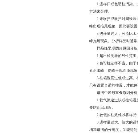
1.进样口或色谱柱污染。
方法来处理。
2.未吹扫或吹扫时间设置
峰出现拖尾现象，因此要设置合
3.进样量过大，分流比太
峰拖尾现象。分析样品时通常
样品峰呈现圆顶原因分析
1.超出检测器的线性范围
2.色谱柱选择不当。由于
延迟出峰，使峰呈现圆顶现象
3.柱箱温度过低或过高。
只有设置合适的柱温，才能保
谱图中峰形重叠原因分析
1.载气流速过快或柱箱温度
要防止出现圆。
2.较低的柱效难以将样品
3.进样量过大。较大的进样
增加谱图的分离度，又能得到