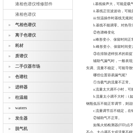
液相色谱仪维修部件
i.基线燥声大，可能是载气
ii.基线正弦波波动，可能
液相色谱仪
iii.恒温操作时基线无规
气相色谱仪
b.基线不能调零。对热导池
②色谱峰变化
离子色谱仪
a.峰形变小、保留时间正常
耗材
b.峰形变小、保留时间变
③在排除进样技术的前提下
质谱仪
辅助气漏气时，一般表现为色
二手仪器市场
失调、流量不稳定，可能导致
哪些位置容易漏气呢?
色谱柱
①当载气的流量不正常。
进样器
a.流量太大调不小时，可能是
b.流量太小调不大时：ⅰ.
柱温箱
钢瓶低压不能正常调节，则说
waters
c.流量调节后不稳定，在钢
②辅助气不正常。
发生器
如氢火焰检测器(FID)点
脱气机
不小、太小调不大或流量不稳