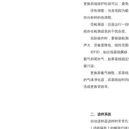
更换前端保护柱就可以，避免
④色谱图：当发现因为载气
待分析样的色谱图。
⑤检测器：仪器运行一段时
残存在检测器里的干扰杂质。
实际操作时，要根据检测器
声大、灵敏度降低、线性范围
对FID，如出现基线飘移，
载气和尾吹气，如果基线稳定
被污染;
更换新氮气钢瓶，若基线变
的气体净化器，若基线短时间
洗或更换管路等。
二、进样系统
自动进样器进样时常常扎弯
1.进样隔垫上的螺母拧得