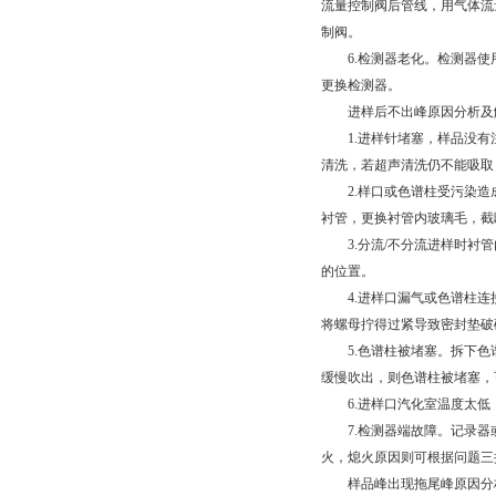
流量控制阀后管线，用气体流
制阀。
6.检测器老化。检测器使
更换检测器。
进样后不出峰原因分析及
1.进样针堵塞，样品没有
清洗，若超声清洗仍不能吸取
2.样口或色谱柱受污染造成
衬管，更换衬管内玻璃毛，截
3.分流/不分流进样时衬管
的位置。
4.进样口漏气或色谱柱连
将螺母拧得过紧导致密封垫破
5.色谱柱被堵塞。拆下色
缓慢吹出，则色谱柱被堵塞，
6.进样口汽化室温度太低，
7.检测器端故障。记录器
火，熄火原因则可根据问题三
样品峰出现拖尾峰原因分