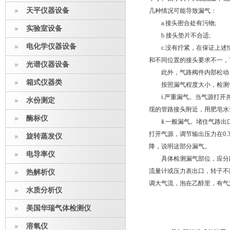
天平仪器设备
几种情况可能导致漏气：
a.接头密合处有污物;
实验室设备
b.接头垫片不合适;
电化学仪器设备
c.没有拧紧，在保证上述情
和不同位置的接头要求不一，可
光谱仪器设备
此外，气路阀件内部松动、
箱式仪器类
按照漏气程度大小，检测气
ⅰ.严重漏气。当气源打开并
水份测定
现的管路接头附近，用肥皂水
酶标仪
ⅱ.一般漏气。堵住气路出口
打开气源，调节输出压力在0.
旋转蒸发仪
降，说明这部分漏气。
电导率仪
具体检测漏气部位，应分段
流量计或压力表出口，转子不
热解析仪
调大气流，泡在乙醇里，有气
水质分析仪
美国华瑞气体检测仪
溶氧仪