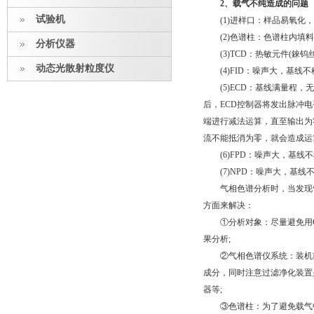
2、载气不纯造成的问题
试验机
(1)进样口：样品易氧化，
(2)色谱柱：色谱柱内填料
分析仪器
(3)TCD：热敏元件(錸钨
动态光散射粒度仪
(4)FID：噪声大，基线不
(5)ECD：基线满量程，无法
后，ECD控制器将发出脉冲
端进行减法运算，直至输出为
流不能抵消为零，就会造成运
(6)FPD：噪声大，基线不
(7)NPD：噪声大，基线不
气相色谱分析时，当发现气体
方面来解决：
①分析对象：尽量避免用G
果分析;
②气相色谱仪系统：装机前
成分，同时注意过滤净化装置
器等;
③色谱柱：为了避免载气中