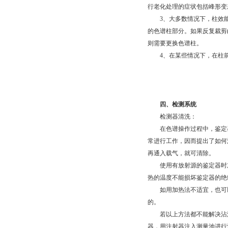
行老化处理的症状包括峰形变
3、大多数情况下，柱效能可
的色谱柱部分。如果反复裁剪
则需要更换色谱柱。
4、在某些情况下，在柱前接
四、检测系统
检测器清洗：
在色谱操作过程中，鉴定器
常进行工作，因而提出了如何
再通入载气，就可清除。
使用有放射源的鉴定器时加热
热的温度不能损坏鉴定器的绝
如用加热法不适宜，也可以用
的。
若以上方法都不能解决沾污
器，用注射器注入测量池进行