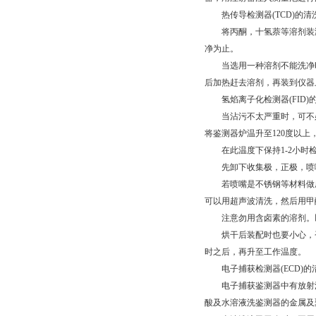
热传导检测器(TCD)的清
将丙酮，十氢萘等溶剂装满鉴
净为止。
当选用一种溶剂不能洗净时
后加热赶去溶剂，再装到仪器
氢焰离子化检测器(FID)
当沾污不太严重时，可不必
将鉴测器炉温升至120度以
在此温度下保持1-2小时检
先卸下收集极，正极，喷嘴
若喷嘴是不锈钢等材料做成，则
可以用超声波清洗，然后用甲
注意勿用含卤素的溶剂。以
烘干后装配时也要小心，否则
时之后，再升至工作温度。
电子捕获检测器(ECD)的
电子捕获鉴测器中有放射源，通
酸及水溶液洗鉴测器的金属及