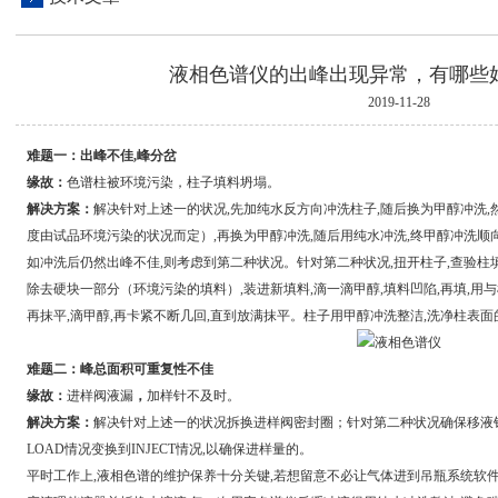
液相色谱仪的出峰出现异常，有哪些
2019-11-28
难题一：出峰不佳,峰分岔
缘故：
色谱柱被环境污染，柱子填料坍塌。
解决方案：
解决针对上述一的状况,先加纯水反方向冲洗柱子,随后换为甲醇冲洗,
度由试品环境污染的状况而定）,再换为甲醇冲洗,随后用纯水冲洗,终甲醇冲洗顺
如冲洗后仍然出峰不佳,则考虑到第二种状况。针对第二种状况,扭开柱子,查验柱
除去硬块一部分（环境污染的填料）,装进新填料,滴一滴甲醇,填料凹陷,再填,用
再抹平,滴甲醇,再卡紧不断几回,直到放满抹平。柱子用甲醇冲洗整洁,洗净柱表面
难题二：峰总面积可重复性不佳
缘故：
进样阀液漏
，
加样针不及时。
解决方案：
解决针对上述一的状况拆换进样阀密封圈；针对第二种状况确保移液
LOAD情况变换到INJECT情况,以确保进样量的。
平时工作上,液相色谱的维护保养十分关键,若想留意不必让气体进到吊瓶系统软