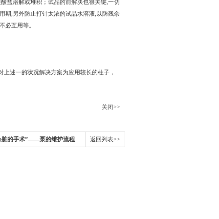
碳酸盐溶解或堆积；试品的前解决也很关键,一切
用期,另外防止打针太浓的试品水溶液,以防残余
柱不必互用等。
对上述一的状况解决方案为应用较长的柱子，
关闭>>
心脏的手术”——泵的维护流程
返回列表>>