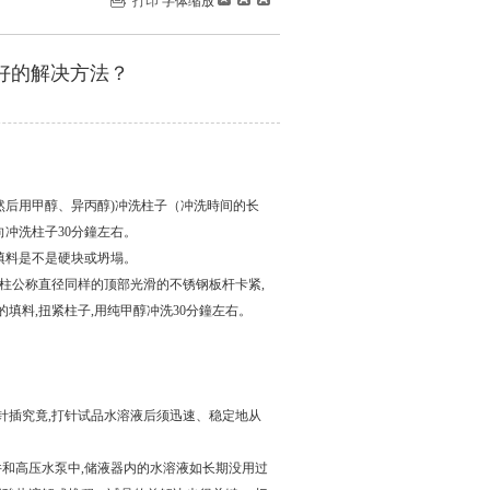
打印
字体缩放
好的解决方法？
然后用甲醇、异丙醇)冲洗柱子（冲洗時间的长
向冲洗柱子30分鐘左右。
填料是不是硬块或坍塌。
与柱公称直径同样的顶部光滑的不锈钢板杆卡紧,
的填料,扭紧柱子,用纯甲醇冲洗30分鐘左右。
针插究竟,打针试品水溶液后须迅速、稳定地从
件和高压水泵中,储液器内的水溶液如长期没用过