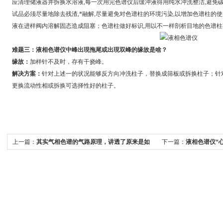
应清理储液器并拆换水溶液,每一次用完色谱仪后缓冲液得用纯水冲洗整洁,避免
试品必须尽量地除去残渣,*融解,尽量避免对色谱柱的环境污染,以增加色谱柱的使
液在进样阀内溶解固态造成阻塞；色谱柱做好标识,用以不一样剖析目地的色谱
难题三：液相色谱仪中峰出現拖尾或出現双峰的缘故是啥？
缘故：
加样针不及时，存有干挠峰。
解决方案：
针对上述一的状况能够反方向冲洗柱子，替换成筛板或拆换柱子；针
更换流动性相或拆换可选择性好的柱子。
上一篇：
其实气相色谱的气路原理，讲透了原来是如
下一篇：
液相色谱仪“
此的简单