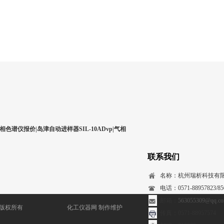
相色谱仪报价|岛津自动进样器SIL-10ADvp|气相
联系我们
名称：杭州瑞析科技有
电话：0571-88957823/850
邮箱：
563055309@qq.c
) 版权所有
化工仪器网
制作维护
传真：0571-88957574