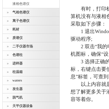
液相色谱仪
有时，打印机连
气相色谱仪
算机没有与液相
离子色谱仪
采取如下步骤：
耗材
1 退出Wind
质谱仪
驱动程序;
2 双击“我的
二手仪器市场
机图标，确保“设
色谱柱
3 选择正确的
进样器
标，右键点击要
柱温箱
息”标签，可查
waters
以上内容就是
发生器
想了解更多关于
脱气机
容等着你。
天平仪器设备