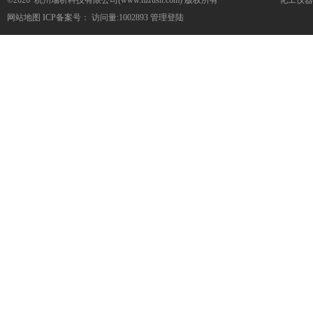
©2026 杭州瑞析科技有限公司(www.hzrush.com) 版权所有
化工仪器
网站地图
ICP备案号：
访问量:1002893
管理登陆