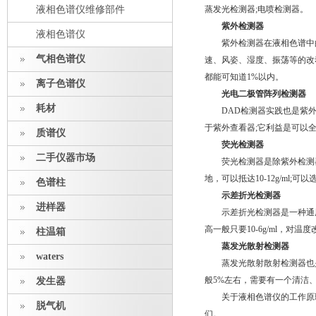
液相色谱仪维修部件
蒸发光检测器;电喷检测器。
紫外检测器
液相色谱仪
紫外检测器在液相色谱中的
气相色谱仪
速、风姿、湿度、振荡等的改动相
都能可知道1%以内。
离子色谱仪
光电二极管阵列检测器
耗材
DAD检测器实践也是紫
于紫外查看器;它利益是可以
质谱仪
荧光检测器
二手仪器市场
荧光检测器是除紫外检测器
地，可以抵达10-12g/ml
色谱柱
示差折光检测器
进样器
示差折光检测器是一种通用型
高一般只要10-6g/ml，
柱温箱
蒸发光散射检测器
waters
蒸发光散射散射检测器也是
般5%左右，需要有一个清洁
发生器
关于液相色谱仪的工作原理
脱气机
们。