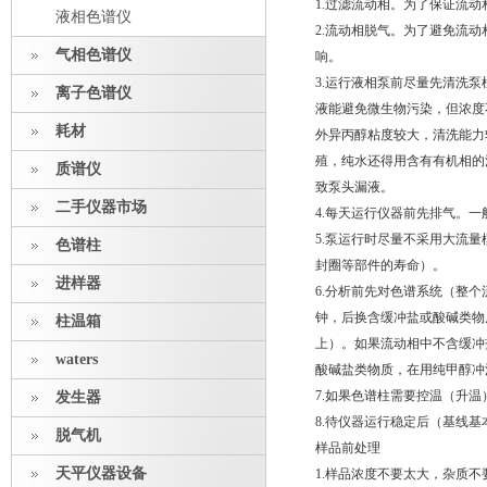
1.过滤流动相。为了保证流
液相色谱仪
2.流动相脱气。为了避免流
气相色谱仪
响。
3.运行液相泵前尽量先清洗泵
离子色谱仪
液能避免微生物污染，但浓度
耗材
外异丙醇粘度较大，清洗能力
殖，纯水还得用含有有机相的
质谱仪
致泵头漏液。
二手仪器市场
4.每天运行仪器前先排气。
5.泵运行时尽量不采用大流量
色谱柱
封圈等部件的寿命）。
进样器
6.分析前先对色谱系统（整个
钟，后换含缓冲盐或酸碱类物
柱温箱
上）。如果流动相中不含缓冲
waters
酸碱盐类物质，在用纯甲醇冲
7.如果色谱柱需要控温（升
发生器
8.待仪器运行稳定后（基线
脱气机
样品前处理
天平仪器设备
1.样品浓度不要太大，杂质