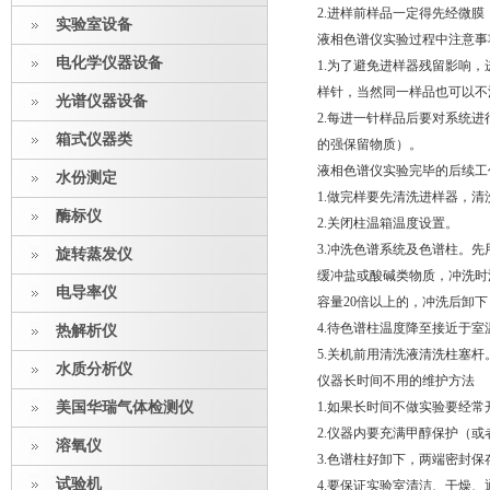
2.进样前样品一定得先经微膜（一
实验室设备
液相色谱仪实验过程中注意事
电化学仪器设备
1.为了避免进样器残留影响
样针，当然同一样品也可以不
光谱仪器设备
2.每进一针样品后要对系统
箱式仪器类
的强保留物质）。
液相色谱仪实验完毕的后续工
水份测定
1.做完样要先清洗进样器，
酶标仪
2.关闭柱温箱温度设置。
3.冲洗色谱系统及色谱柱。先
旋转蒸发仪
缓冲盐或酸碱类物质，冲洗时
电导率仪
容量20倍以上的，冲洗后卸
4.待色谱柱温度降至接近于
热解析仪
5.关机前用清洗液清洗柱塞杆
水质分析仪
仪器长时间不用的维护方法
美国华瑞气体检测仪
1.如果长时间不做实验要经
2.仪器内要充满甲醇保护（
溶氧仪
3.色谱柱好卸下，两端密封
试验机
4.要保证实验室清洁、干燥