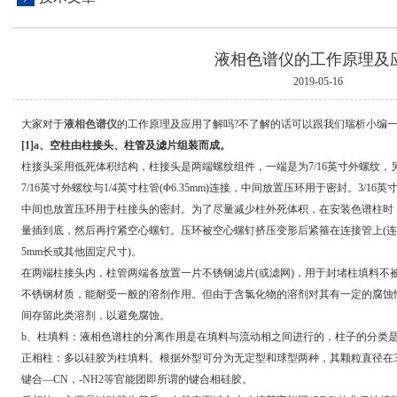
液相色谱仪的工作原理及
2019-05-16
大家对于
液相色谱仪
的工作原理及应用了解吗?不了解的话可以跟我们瑞析小编
[1]a、空柱由柱接头、柱管及滤片组装而成。
柱接头采用低死体积结构，柱接头是两端螺纹组件，一端是为7/16英寸外螺纹，另一
7/16英寸外螺纹与1/4英寸柱管(Φ6.35mm)连接，中间放置压环用于密封。3/16英寸
中间也放置压环用于柱接头的密封。为了尽量减少柱外死体积，在安装色谱柱时，用
量插到底，然后再拧紧空心螺钉。压环被空心螺钉挤压变形后紧箍在连接管上(连
5mm长或其他固定尺寸)。
在两端柱接头内，柱管两端各放置一片不锈钢滤片(或滤网)，用于封堵柱填料不被
不锈钢材质，能耐受一般的溶剂作用。但由于含氯化物的溶剂对其有一定的腐蚀
间存留此类溶剂，以避免腐蚀。
b、柱填料：液相色谱柱的分离作用是在填料与流动相之间进行的，柱子的分类
正相柱：多以硅胶为柱填料。根据外型可分为无定型和球型两种，其颗粒直径在3
键合—CN，-NH2等官能团即所谓的键合相硅胶。