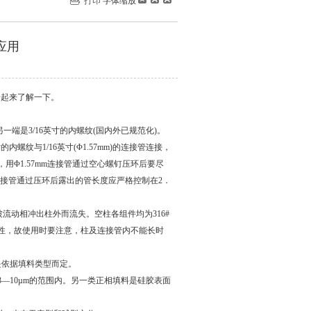
打印
字体缩放
应用
一起来了解一下。
端是3/16英寸的内螺纹(国内外已规范化)。
的内螺纹与1/16英寸(Φ1.57mm)的连接管连接，
Φ1.57mm连接管通过空心螺钉压环后要尽
接管通过压环后露出的管长度应严格控制在2．
流动相冲出柱外而流失。空柱各组件均为316#
性，故使用时要注意，柱及连接管内不能长时
是依据填料类型而定。
—10µm的范围内。另一类正相填料是硅胶表面