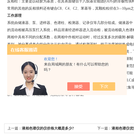
反相柱：主要是以硅胶为基质，在其表面键合十八烷基官能团(ODS)的非极性
常用的其他的反相填料还有键合C8、C4、C2、苯基等，其颗粒粒径在3—10µm
工作原理
系统由储液器、泵、进样器、色谱柱、检测器、记录仪等几部分组成。储液器中
的流动相被高压泵打入系统，样品溶液经进样器进入流动相，被流动相载入色谱
两相中具有不同的分配系数，在两相中作相对运动时，经过反复多次的吸附-解
差别，被分离成单个组分依次从柱内流出，通过检测器时，样品浓度被转换成电
液相色谱仪主要有进样系统、输液系统、分离系统、检测系统和数据处理系统，
液相色谱仪的应用：液相色谱法只要求样品能制成溶液，不受样品挥发性的限制
欢迎您！
来自局域网的朋友！有什么可以帮助您的
多，因而可以分离热不稳定和非挥发性的、离解的和非离解的以及各种分子量范围
吗？
达到的高分辨率和高灵敏度，使分离和同时测定性质上十分相近的物质成为可能
随着固定相的发展，有可能在充分保持生化物质活性的条件下完成其分离HPLC
HPLC具有高分辨率、高灵敏度、速度快、色谱柱可反复利用，流出组分易收集
析、医药研究、环境分析、无机分析等各种领域。
上一篇：
液相色谱仪的仪价格大概是多少?
下一篇：
液相色谱仪优