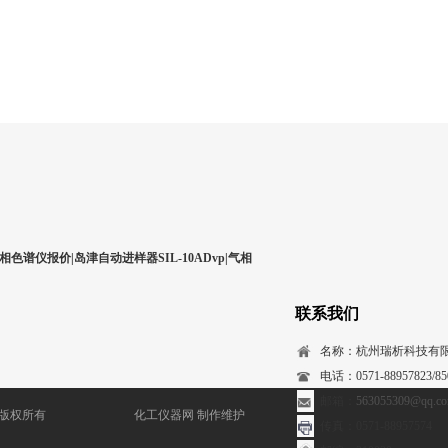
相色谱仪报价|岛津自动进样器SIL-10ADvp|气相
联系我们
名称：杭州瑞析科技有
电话：0571-88957823/850
邮箱：
563055309@qq.c
) 版权所有
化工仪器网
制作维护
传真：0571-88957574