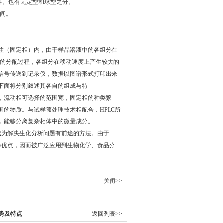
填料。也有无定型和球型之分。
之间。
柱（固定相）内，由于样品溶液中的各组分在
吸的分配过程，各组分在移动速度上产生较大的
信号传送到记录仪，数据以图谱形式打印出来
下面将分别叙述其各自的组成与特
，流动相可选择的范围宽，固定相的种类繁
的物质。与试样预处理技术相配合，HPLC所
，能够分离复杂相体中的微量成分。
成为解决生化分析问题有前途的方法。由于
等优点，因而被广泛应用到生物化学、食品分
关闭>>
势及特点
返回列表>>