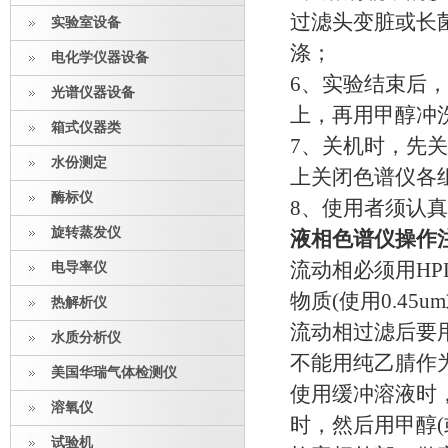
过滤头变脏或长
实验室设备
涤；
电化学仪器设备
6、实验结束后
光谱仪器设备
上，再用甲醇冲
箱式仪器类
7、关机时，先
水份测定
上关闭色谱仪各
酶标仪
8、使用者须认
旋转蒸发仪
液相色谱仪操作
流动相必须用H
电导率仪
物质(使用0.45
热解析仪
流动相过滤后要
水质分析仪
不能用纯乙腈作
美国华瑞气体检测仪
使用缓冲溶液时
溶氧仪
时，然后用甲醇(
试验机