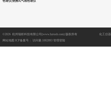
色谱仪|便携式气相色谱仪
©2026 杭州瑞析科技有限公司(www.hzrush.com) 版权所有
化工仪器
网站地图
ICP备案号：
访问量:1002893
管理登陆