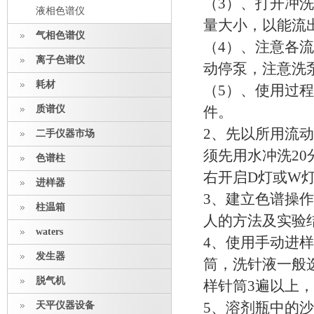
（3）、打开冲
液相色谱仪
量大小，以能流
气相色谱仪
（4）、注意各
离子色谱仪
动停泵，注意洗
耗材
（5）、使用过
质谱仪
件。
2、先以所用流
二手仪器市场
须先用水冲洗20
色谱柱
右开启D灯或W
进样器
3、建立色谱操作
柱温箱
人的方法及实验
waters
4、使用手动进
发生器
筒，洗针液一般
脱气机
样针筒3遍以上
天平仪器设备
5、溶剂瓶中的