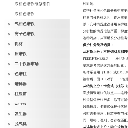
液相色谱仪维修部件
种影响。
保护柱是液相色谱分析中重要
液相色谱仪
样器与分析柱之间，作用主要两
气相色谱仪
以下几种情况建议使用保护柱
分析柱的情况比较严重，梯度
离子色谱仪
这种污染，从而延长分析柱寿
耗材
保护柱分类及选择：
从材质上分：不锈钢材质和P
质谱仪
PEEK材质优缺点——样品对
二手仪器市场
要就是考虑到这方面的因素；
相体系使用（THF）或DM
色谱柱
钢材质，因THF对于PEEK
进样器
从结构上分：卡套式（柱芯+
直接填装短柱优缺点——这种
柱温箱
种类型保护柱居多，除可过滤
waters
只能报废。卡套式保护柱优缺
买时需要注意，柱芯中有与分
发生器
同一规格，否则，会存在匹配
脱气机
从连接方式上分：独立式和直