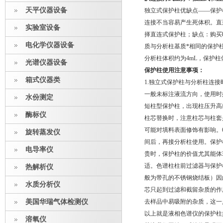
天平仪器设备
独立式保护柱优缺点——保护
连接不当容易产生死体积。直
实验室设备
择直连式保护柱；缺点：购买
电化学仪器设备
质与分析柱基质*相同的保护柱。
分析柱体积约为4mL，保护柱
光谱仪器设备
保护柱使用注意事项：
箱式仪器类
1.独立式保护柱与分析柱连
一般未标注液流方向，使用时
水份测定
短柱型保护柱，出现柱压升高
酶标仪
柱芯替换时，注意柱芯与柱套
可能对填料表面修饰有影响。
旋转蒸发仪
间后，再接分析柱使用。保护
电导率仪
贵时，保护柱的价值尤其能体
适。色谱柱柱前过滤器与保护
热解析仪
般为带孔的不锈钢烧结板）因
水质分析仪
芯只起到过滤和截留杂质的作
美国华瑞气体检测仪
去样品中易吸附的杂质，这一
以上就是液相色谱仪的保护柱
溶氧仪