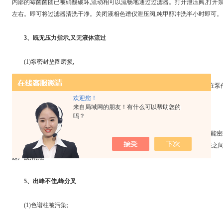
内部的霉菌菌团已被硝酸破坏,流动相可以流畅地通过过滤器。打开泄压阀,打开泵,流速调
左右。即可将过滤器清洗干净。关闭液相色谱仪泄压阀,纯甲醇冲洗半小时即可。
3、既无压力指示,又无液体流过
(1)泵密封垫圈磨损;
(2)大量气泡进入泵体。处理对于种情况,更换密封垫圈;对于第二种情况,在泵作
处帮助抽出空气。
欢迎您！
来自局域网的朋友！有什么可以帮助您的
4、压力波动大,流量不稳定
吗？
原因系统中有空气或者单向阀的宝石球和阀座之间夹有异物,使得两者不能密封
钢滤器沉入储液器瓶底,避免吸入空气,流动相要充分脱气。如为单向阀和阀座之间
超声波清洗。
5、出峰不佳,峰分叉
(1)色谱柱被污染;