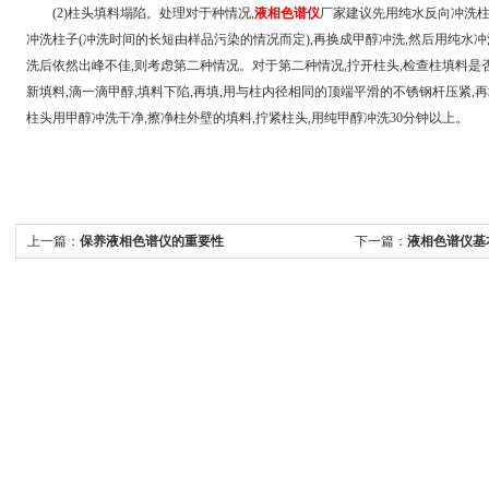
(2)柱头填料塌陷。处理对于种情况,
液相色谱仪
厂家建议先用纯水反向冲洗柱子
冲洗柱子(冲洗时间的长短由样品污染的情况而定),再换成甲醇冲洗,然后用纯水冲
洗后依然出峰不佳,则考虑第二种情况。对于第二种情况,拧开柱头,检查柱填料是否
新填料,滴一滴甲醇,填料下陷,再填,用与柱内径相同的顶端平滑的不锈钢杆压紧,再
柱头用甲醇冲洗干净,擦净柱外壁的填料,拧紧柱头,用纯甲醇冲洗30分钟以上。
上一篇：
保养液相色谱仪的重要性
下一篇：
液相色谱仪基