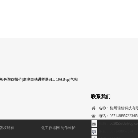
相色谱仪报价|岛津自动进样器SIL-10ADvp|气相
联系我们
名称：杭州瑞析科技有
电话：0571-88957823/850
邮箱：
563055309@qq.c
) 版权所有
化工仪器网
制作维护
传真：0571-88957574