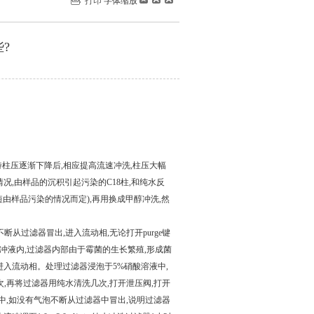
打印
字体缩放
?
待柱压逐渐下降后,相应提高流速冲洗,柱压大幅
况,由样品的沉积引起污染的C18柱,和纯水反
短由样品污染的情况而定),再用换成甲醇冲洗,然
断从过滤器冒出,进入流动相,无论打开purge键
冲液内,过滤器内部由于霉菌的生长繁殖,形成菌
进入流动相。处理过滤器浸泡于5%硝酸溶液中,
次,再将过滤器用纯水清洗几次,打开泄压阀,打开
液中,如没有气泡不断从过滤器中冒出,说明过滤器