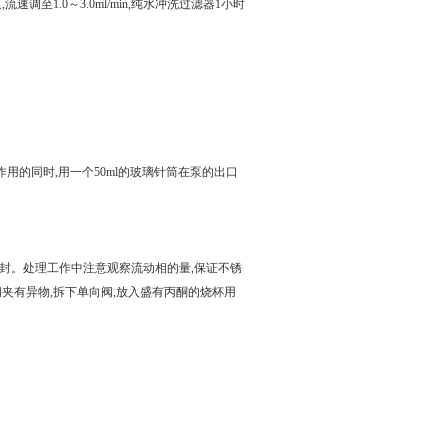
至1.0～3.0ml/min,纯水冲洗过滤器1小时
用的同时,用一个50ml的玻璃针筒在泵的出口
。处理工作中注意观察流动相的量,保证不锈
夹有异物,拆下单向阀,放入盛有丙酮的烧杯用