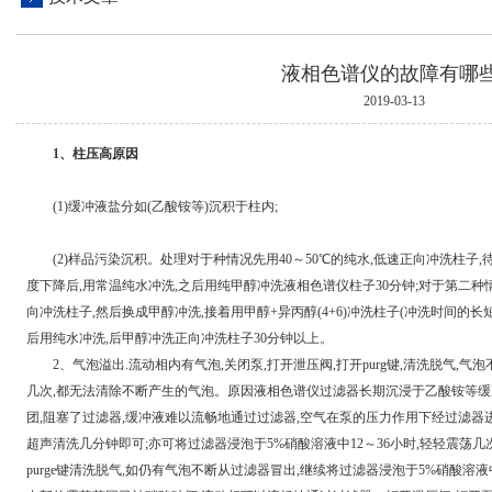
液相色谱仪的故障有哪些
2019-03-13
1、柱压高原因
(1)缓冲液盐分如(乙酸铵等)沉积于柱内;
(2)样品污染沉积。处理对于种情况先用40～50℃的纯水,低速正向冲洗柱子,
度下降后,用常温纯水冲洗,之后用纯甲醇冲洗液相色谱仪柱子30分钟;对于第二种情
向冲洗柱子,然后换成甲醇冲洗,接着用甲醇+异丙醇(4+6)冲洗柱子(冲洗时间的长
后用纯水冲洗,后甲醇冲洗正向冲洗柱子30分钟以上。
2、气泡溢出.流动相内有气泡,关闭泵,打开泄压阀,打开purg键,清洗脱气,气泡不
几次,都无法清除不断产生的气泡。原因液相色谱仪过滤器长期沉浸于乙酸铵等缓
团,阻塞了过滤器,缓冲液难以流畅地通过过滤器,空气在泵的压力作用下经过滤器
超声清洗几分钟即可;亦可将过滤器浸泡于5%硝酸溶液中12～36小时,轻轻震荡几
purge键清洗脱气,如仍有气泡不断从过滤器冒出,继续将过滤器浸泡于5%硝酸溶