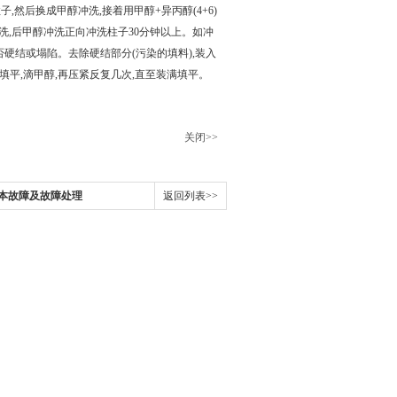
,然后换成甲醇冲洗,接着用甲醇+异丙醇(4+6)
洗,后甲醇冲洗正向冲洗柱子30分钟以上。如冲
硬结或塌陷。去除硬结部分(污染的填料),装入
填平,滴甲醇,再压紧反复几次,直至装满填平。
关闭>>
本故障及故障处理
返回列表>>