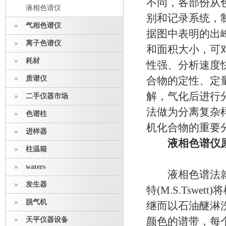
不同，各部份从
液相色谱仪
别和记录系统，
气相色谱仪
据图中表明的出
离子色谱仪
和面积大小，可
耗材
性强、分析速度
质谱仪
合物的定性、定
解，气化后进行
二手仪器市场
法做为分离复杂
色谱柱
机化合物的重要
进样器
液相色谱仪
柱温箱
waters
液相色谱法就是
发生器
特(M.S.Tsw
脱气机
继而以石油醚淋
天平仪器设备
颜色的谱带，每