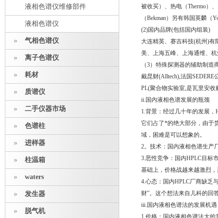
液相色谱仪维修部件
被收买）、热电（Thermo）、
（Bekman）另有韩国英麟（Yo
液相色谱仪
(2)国内品牌(包括国内组装)
气相色谱仪
大连精英、赛吉科技(杭州)
美、上海五峰、上海通维、杭
离子色谱仪
（3）特殊探测器的辅助制造
耗材
戴昆财(Alltech),法国SED
PL(聚合物实验室,是瓦里安收购)
质谱仪
ii.国内液相色谱发展的瓶颈
二手仪器市场
1.背景：经过几十年的发展
它们占了*的绝大部分，由于
色谱柱
域，困难是可以想象的。
进样器
2。技术：国内液相色谱生产
3.恶性竞争：国内HPLC
柱温箱
基础上，价格战越来越激烈，
waters
4.心态：国内HPLC厂商缺
财”。这个想法来自儿科的回答
发生器
iii.国内液相色谱法的发展机遇
脱气机
1.价格：国内液相色谱法大