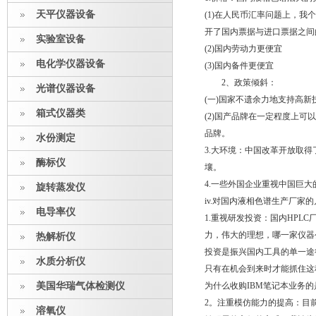
天平仪器设备
(1)在人民币汇率问题上，
开了国内票据与进口票据之间
实验室设备
(2)国内劳动力更便宜
电化学仪器设备
(3)国内备件更便宜
2、政策倾斜：
光谱仪器设备
(一)国家不遗余力地支持高新
箱式仪器类
(2)国产品牌在一定程度上
品牌。
水份测定
3.大环境：中国改革开放取
酶标仪
壤。
4.一些外国企业重视中国巨
旋转蒸发仪
iv.对国内液相色谱生产厂家
电导率仪
1.重视研发投资：国内HP
力，伟大的理想，哪一家仪器
热解析仪
投资是振兴国内工具的单一途
水质分析仪
只有在机会到来时才能抓住这
美国华瑞气体检测仪
为什么收购IBM笔记本业务
2。注重模仿能力的提高：目
溶氧仪