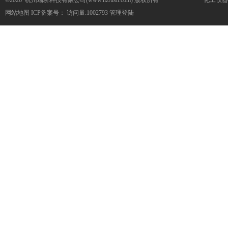
©2026 杭州瑞析科技有限公司(www.hzrush.com) 版权所有
化工仪器
网站地图
ICP备案号：
访问量:1002793
管理登陆