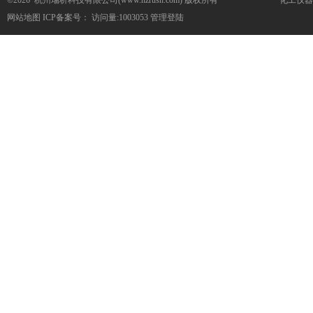
©2026 杭州瑞析科技有限公司(www.hzrush.com) 版权所有
化工仪器
网站地图
ICP备案号：
访问量:1003053
管理登陆